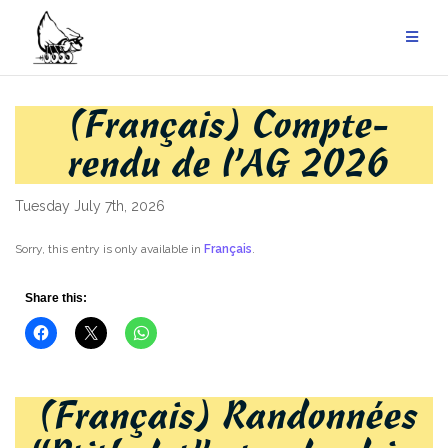
Skip
to
content
(Français) Compte-
rendu de l’AG 2026
Tuesday July 7th, 2026
Sorry, this entry is only available in
Français
.
Share this:
(Français) Randonnées