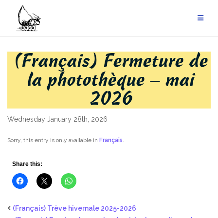
Skip
to
content
(Français) Fermeture de
la photothèque – mai
2026
Wednesday January 28th, 2026
Sorry, this entry is only available in
Français
.
Share this:
(Français) Trève hivernale 2025-2026