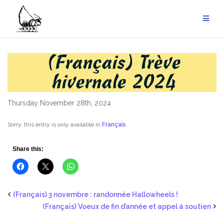
Skip
to
content
(Français) Trève
hivernale 2024
Thursday November 28th, 2024
Sorry, this entry is only available in
Français
.
Share this:
(Français) 3 novembre : randonnée Hallowheels !
(Français) Voeux de fin d’année et appel à soutien