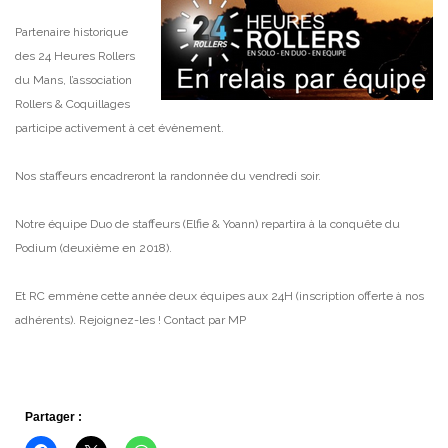
Partenaire historique
des 24 Heures Rollers
du Mans, l’association
Rollers & Coquillages
participe activement à cet évènement.
Nos staffeurs encadreront la randonnée du vendredi soir.
Notre équipe Duo de staffeurs (Elfie & Yoann) repartira à la conquête du
Podium (deuxième en 2018).
Et RC emmène cette année deux équipes aux 24H (inscription offerte à nos
adhérents). Rejoignez-les ! Contact par MP
Partager :