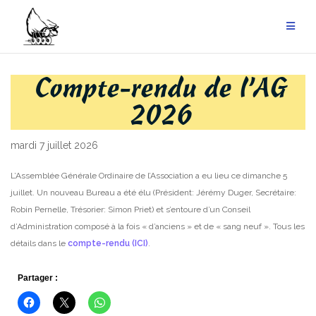
Aller
au
contenu
Compte-rendu de l’AG
Blog
2026
mardi 7 juillet 2026
L’Assemblée Générale Ordinaire de l’Association a eu lieu ce dimanche 5
juillet.
Un nouveau Bureau a été élu (Président: Jérémy Duger, Secrétaire:
Robin Pernelle, Trésorier: Simon Priet) et s’entoure d’un Conseil
d’Administration composé à la fois « d’anciens » et de « sang neuf ».
Tous les
détails dans le
compte-rendu (ICI)
.
Partager :