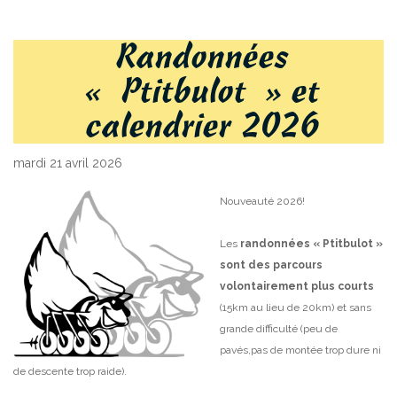
Randonnées
« Ptitbulot » et
calendrier 2026
mardi 21 avril 2026
Nouveauté 2026!
Les
randonnées « Ptitbulot »
sont des parcours
volontairement plus courts
(15km au lieu de 20km) et sans
grande difficulté (peu de
pavés,pas de montée trop dure ni
de descente trop raide).