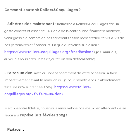
Comment soutenir Rollers&Coquillages ?
–
Adhérez dès maintenant
: l’adhésion à Rollers&Coquillages est un
geste concret et essentiel. Au-delà de la contribution financière modeste,
venir grossir le nombre de nos adhérents assoit notre crédibilité vis-à-vis de
nos partenaires et financeurs.
En quelques clics sur le lien :
https://www.rollers-coquillages.org/fr/adhesion/
(30€ annuels,
auxquels vous êtes libres d’ajouter un don défiscalisable)
–
Faites un don
, avec ou indépendamment de votre adhésion. A faire
impérativement avant le réveillon du 31 pour bénéficier d’un abondement
fiscal de 66% sur l’année 2024 :
https://www.rollers-
coquillages.org/fr/faire-un-don/
Merci de votre fidélité, nous vous renouvelons nos voeux, en attendant de se
revoir à la
reprise le 2 février 2025
!
Partager :