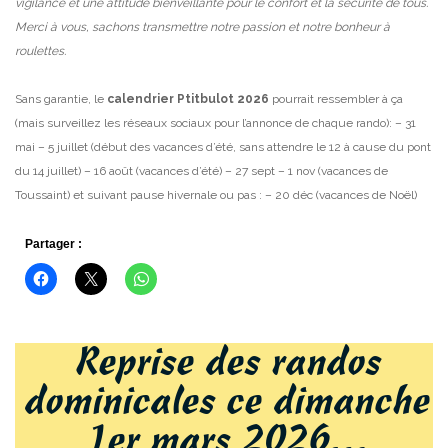
vigilance et une attitude bienveillante pour le confort et la sécurité de tous.
Merci à vous, sachons transmettre notre passion et notre bonheur à
roulettes.
Sans garantie, le
calendrier Ptitbulot 2026
pourrait ressembler à ça
(mais surveillez les réseaux sociaux pour l’annonce de chaque rando):
– 31
mai
– 5 juillet (début des vacances d’été, sans attendre le 12 à cause du pont
du 14 juillet)
– 16 août (vacances d’été)
– 27 sept
– 1 nov (vacances de
Toussaint)
et suivant pause hivernale ou pas :
– 20 déc (vacances de Noël)
Partager :
Reprise des randos
dominicales ce dimanche
1er mars 2026…