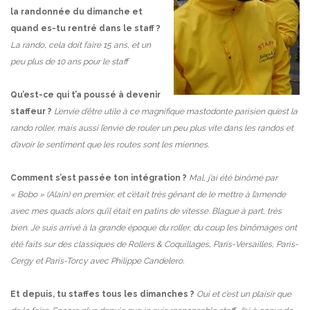
la randonnée du dimanche et
quand es-tu rentré dans le staff ?
La rando, cela doit faire 15 ans, et un
peu plus de 10 ans pour le staff
Qu’est-ce qui t’a poussé à devenir
staffeur ?
L’envie d’être utile à ce magnifique mastodonte parisien qu’est la
rando roller, mais aussi l’envie de rouler un peu plus vite dans les randos et
d’avoir le sentiment que les routes sont les miennes.
Comment s’est passée ton intégration ?
Mal, j’ai été binômé par
« Bobo » (Alain) en premier, et c’était très gênant de le mettre à l’amende
avec mes quads alors qu’il était en patins de vitesse.
Blague à part, très
bien. Je suis arrivé à la grande époque du roller, du coup les binômages ont
été faits sur des classiques de Rollers & Coquillages, Paris-Versailles, Paris-
Cergy et Paris-Torcy avec Philippe Candelero.
Et depuis, tu staffes tous les dimanches ?
Oui et c’est un plaisir que