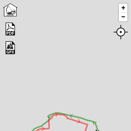
+
−
> > > >